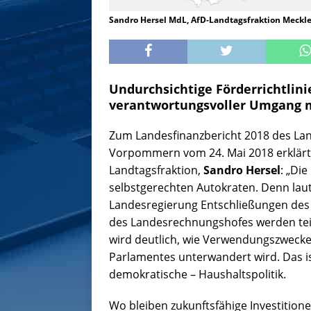
Sandro Hersel MdL, AfD-Landtagsfraktion Meck
Undurchsichtige Förderrichtlin
verantwortungsvoller Umgang mi
Zum Landesfinanzbericht 2018 des La
Vorpommern vom 24. Mai 2018 erklärt d
Landtagsfraktion,
Sandro Hersel
: „Di
selbstgerechten Autokraten. Denn laut
Landesregierung Entschließungen de
des Landesrechnungshofes werden teil
wird deutlich, wie Verwendungszwecke 
Parlamentes unterwandert wird. Das is
demokratische – Haushaltspolitik.
Wo bleiben zukunftsfähige Investition