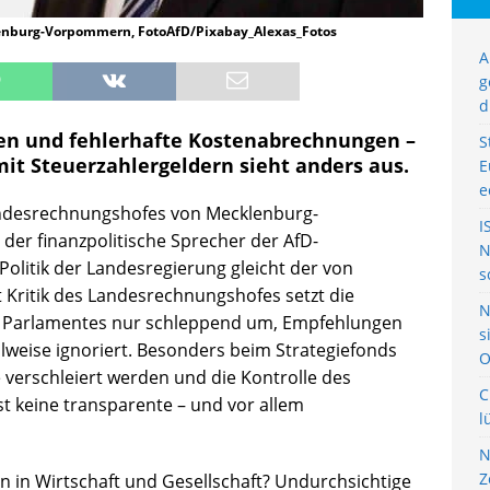
lenburg-Vorpommern, FotoAfD/Pixabay_Alexas_Fotos
A
g
d
ien und fehlerhafte Kostenabrechnungen –
S
t Steuerzahlergeldern sieht anders aus.
E
e
ndesrechnungshofes von Mecklenburg-
I
er finanzpolitische Sprecher der AfD-
N
e Politik der Landesregierung gleicht der von
s
 Kritik des Landesrechnungshofes setzt die
N
s Parlamentes nur schleppend um, Empfehlungen
s
weise ignoriert. Besonders beim Strategiefonds
O
verschleiert werden und die Kontrolle des
C
t keine transparente – und vor allem
l
N
Z
en in Wirtschaft und Gesellschaft? Undurchsichtige