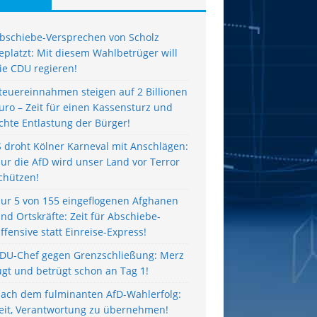
bschiebe-Versprechen von Scholz
eplatzt: Mit diesem Wahlbetrüger will
ie CDU regieren!
teuereinnahmen steigen auf 2 Billionen
uro – Zeit für einen Kassensturz und
chte Entlastung der Bürger!
S droht Kölner Karneval mit Anschlägen:
ur die AfD wird unser Land vor Terror
chützen!
ur 5 von 155 eingeflogenen Afghanen
ind Ortskräfte: Zeit für Abschiebe-
ffensive statt Einreise-Express!
DU-Chef gegen Grenzschließung: Merz
ügt und betrügt schon an Tag 1!
ach dem fulminanten AfD-Wahlerfolg:
eit, Verantwortung zu übernehmen!