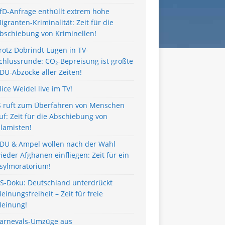
fD-Anfrage enthüllt extrem hohe
igranten-Kriminalität: Zeit für die
bschiebung von Kriminellen!
rotz Dobrindt-Lügen in TV-
chlussrunde: CO₂-Bepreisung ist größte
DU-Abzocke aller Zeiten!
lice Weidel live im TV!
S ruft zum Überfahren von Menschen
uf: Zeit für die Abschiebung von
slamisten!
DU & Ampel wollen nach der Wahl
ieder Afghanen einfliegen: Zeit für ein
sylmoratorium!
S-Doku: Deutschland unterdrückt
einungsfreiheit – Zeit für freie
einung!
arnevals-Umzüge aus