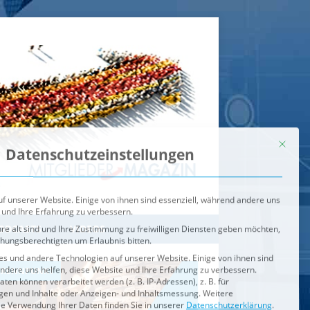
Mit dies
Datenschutzeinstellungen
f unserer Website. Einige von ihnen sind essenziell, während andere uns
 und Ihre Erfahrung zu verbessern.
re alt sind und Ihre Zustimmung zu freiwilligen Diensten geben möchten,
ehungsberechtigten um Erlaubnis bitten.
s und andere Technologien auf unserer Website. Einige von ihnen sind
ndere uns helfen, diese Website und Ihre Erfahrung zu verbessern.
n können verarbeitet werden (z. B. IP-Adressen), z. B. für
igen und Inhalte oder Anzeigen- und Inhaltsmessung.
Weitere
ie Verwendung Ihrer Daten finden Sie in unserer
Datenschutzerklärung
.
ahl jederzeit unter
Einstellungen
widerrufen oder anpassen.
e der Service-Gruppen, für die eine Einwilligung erteilt werden ka
Externe Medien
ODCASTS
VIDEOS
Speichern
BRENNPUNKT
IM BRENNPUNKT
Alle akzeptieren