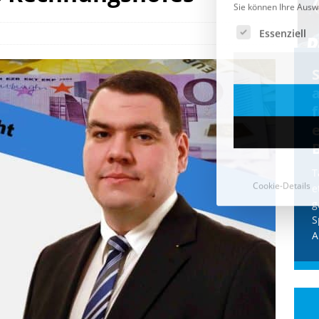
Cookie-Details
CDU & Ampel wollen nach
der Wahl wieder Afghanen
a
einfliegen: Zeit für ein
Asylmoratorium!
Die Bundesregierung und die CDU
halten die Wähler für dumm! Weil die
T
Stimmung wegen der von Afghanen
e
verübten Anschläge kippte, wurden die
g
Flüge vor der
[...]
S
A