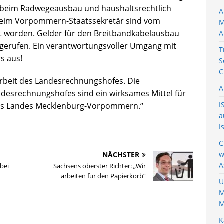
n beim Radwegeausbau und haushaltsrechtlich
A
beim Vorpommern-Staatssekretär sind vom
M
rt worden. Gelder für den Breitbandkabelausbau
A
gerufen. Ein verantwortungsvoller Umgang mit
T
s aus!
S
C
 Arbeit des Landesrechnungshofes. Die
A
andesrechnungshofes sind ein wirksames Mittel für
I
 des Landes Mecklenburg-Vorpommern.“
a
I
C
w
NÄCHSTER
A
bei
Sachsens oberster Richter: „Wir
arbeiten für den Papierkorb“
U
M
M
K