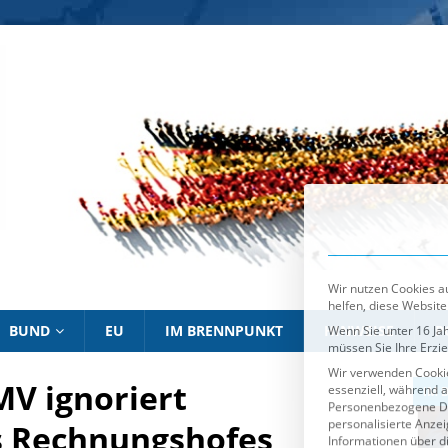
Wir nutzen Cookies au
helfen, diese Website
Wenn Sie unter 16 Jah
müssen Sie Ihre Erzi
Wir verwenden Cookie
essenziell, während a
Personenbezogene Date
personalisierte Anze
Informationen über d
Sie können Ihre Ausw
Es folgt eine List
Essenziell
BUND
EU
IM BRENNPUNKT
HINWEISE
P
V ignoriert
IM BRENNPUNKT
IM 
s Rechnungshofes