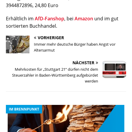
3944872896, 24,80 Euro
helfen, diese Website und Ihre Erfahrung zu verbessern.
Personenbezogene Daten können verarbeitet werden (z. B. IP-
Adressen), z. B. für personalisierte Anzeigen und Inhalte oder
Erhältlich im
AfD-Fanshop
, bei
Amazon
und im gut
Anzeigen- und Inhaltsmessung.
Weitere Informationen über die
Verwendung Ihrer Daten finden Sie in unserer
sortierten Buchhandel.
Datenschutzerklärung
.
Sie können Ihre Auswahl jederzeit unter
Einstellungen
widerrufen oder anpassen.
VORHERIGER
Es folgt eine Liste der Service-Gruppen, für die eine Einwilli
Immer mehr deutsche Bürger haben Angst vor
Essenziell
Altersarmut
Externe Medien
NÄCHSTER
Speichern
Mehrkosten für „Stuttgart 21“ dürfen nicht dem
Steuerzahler in Baden-Württemberg aufgebürdet
werden
Alle akzeptieren
Individuelle Datenschutzeinstellungen
IM BRENNPUNKT
I
Cookie-Details
Datenschutzerklärung
Impressum