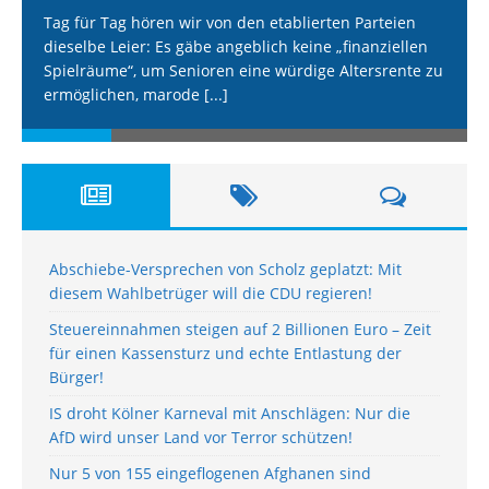
Tag für Tag hören wir von den etablierten Parteien
dieselbe Leier: Es gäbe angeblich keine „finanziellen
Spielräume“, um Senioren eine würdige Altersrente zu
ermöglichen, marode
[...]
Abschiebe-Versprechen von Scholz geplatzt: Mit
diesem Wahlbetrüger will die CDU regieren!
Steuereinnahmen steigen auf 2 Billionen Euro – Zeit
für einen Kassensturz und echte Entlastung der
Bürger!
IS droht Kölner Karneval mit Anschlägen: Nur die
AfD wird unser Land vor Terror schützen!
Nur 5 von 155 eingeflogenen Afghanen sind