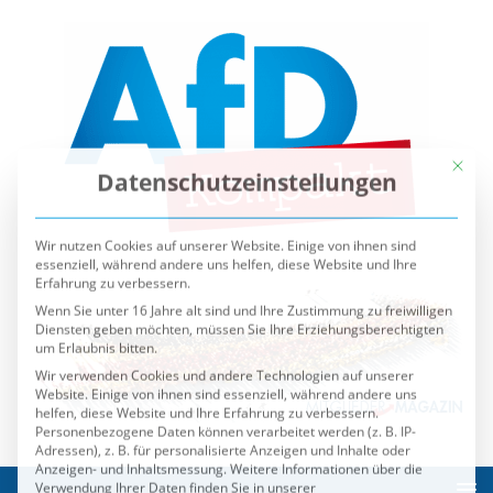
Mit die
Datenschutzeinstellungen
Wir nutzen Cookies auf unserer Website. Einige von ihnen sind
essenziell, während andere uns helfen, diese Website und Ihre
Erfahrung zu verbessern.
Wenn Sie unter 16 Jahre alt sind und Ihre Zustimmung zu freiwilligen
Diensten geben möchten, müssen Sie Ihre Erziehungsberechtigten
um Erlaubnis bitten.
Wir verwenden Cookies und andere Technologien auf unserer
Website. Einige von ihnen sind essenziell, während andere uns
helfen, diese Website und Ihre Erfahrung zu verbessern.
Personenbezogene Daten können verarbeitet werden (z. B. IP-
Adressen), z. B. für personalisierte Anzeigen und Inhalte oder
Anzeigen- und Inhaltsmessung.
Weitere Informationen über die
Verwendung Ihrer Daten finden Sie in unserer
Datenschutzerklärung
.
Sie können Ihre Auswahl jederzeit unter
Einstellungen
widerrufen oder anpassen.
Es folgt eine Liste der Service-Gruppen, für die eine Einwilli
Essenziell
Externe Medien