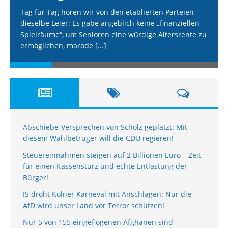
Tag für Tag hören wir von den etablierten Parteien
dieselbe Leier: Es gäbe angeblich keine „finanziellen
Spielräume“, um Senioren eine würdige Altersrente zu
ermöglichen, marode
[...]
Abschiebe-Versprechen von Scholz geplatzt: Mit
diesem Wahlbetrüger will die CDU regieren!
Steuereinnahmen steigen auf 2 Billionen Euro – Zeit
für einen Kassensturz und echte Entlastung der
Bürger!
IS droht Kölner Karneval mit Anschlägen: Nur die
AfD wird unser Land vor Terror schützen!
Nur 5 von 155 eingeflogenen Afghanen sind