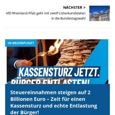
NÄCHSTER
AfD Rheinland-Pfalz geht mit zwölf Listenkandidaten
in die Bundestagswahl
IM BRENNPUNKT
I
Steuereinnahmen steigen auf 2
Billionen Euro – Zeit für einen
Kassensturz und echte Entlastung
der Bürger!