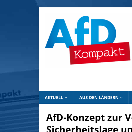
AKTUELL
AUS DEN LÄNDERN
AfD-Konzept zur 
Sicherheitslage u