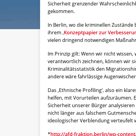
Sicherheit grenzender Wahrscheinlich
gekommen.
In Berlin, wo die kriminellen Zustände 
ihrem ‚
Konzeptpapier zur Verbesserun
vielen dringend notwendigen Maßnahm
Im Prinzip gilt: Wenn wir nicht wisse
verantwortlich zeichnen, können wir s
Kriminalitätsstatistik den Migrationsh
andere wäre fahrlässige Augenwischere
Das ‚Ethnische Profiling‘, also ein kl
helfen, mit Vorurteilen aufzuräumen. Es
Sicherheit unserer Bürger analysieren
nicht länger aus falschem Gutmenschen
ideologischer Verblendung verteufelt 
*
http://afd-fraktion.berlin/wp-conte