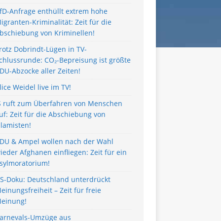
fD-Anfrage enthüllt extrem hohe
igranten-Kriminalität: Zeit für die
bschiebung von Kriminellen!
rotz Dobrindt-Lügen in TV-
chlussrunde: CO₂-Bepreisung ist größte
DU-Abzocke aller Zeiten!
lice Weidel live im TV!
S ruft zum Überfahren von Menschen
uf: Zeit für die Abschiebung von
slamisten!
DU & Ampel wollen nach der Wahl
ieder Afghanen einfliegen: Zeit für ein
sylmoratorium!
S-Doku: Deutschland unterdrückt
einungsfreiheit – Zeit für freie
einung!
arnevals-Umzüge aus