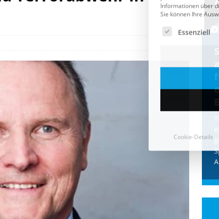
Cookie-Details
CDU & Ampel wollen nach
der Wahl wieder Afghanen
a
einfliegen: Zeit für ein
Asylmoratorium!
Die Bundesregierung und die CDU
halten die Wähler für dumm! Weil die
T
Stimmung wegen der von Afghanen
e
verübten Anschläge kippte, wurden die
g
Flüge vor der
[...]
S
A