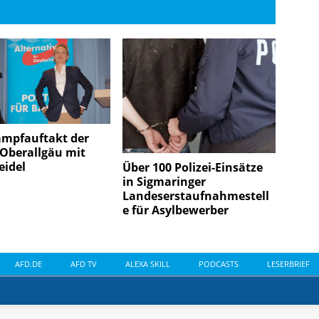
mpfauftakt der
 Oberallgäu mit
eidel
Über 100 Polizei-Einsätze
in Sigmaringer
Landeserstaufnahmestell
e für Asylbewerber
AFD.DE
AFD TV
ALEXA SKILL
PODCASTS
LESERBRIEF