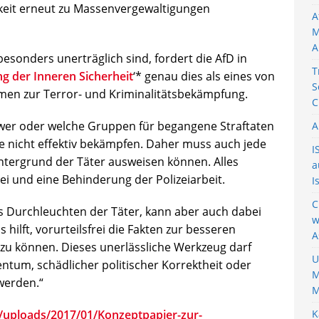
keit erneut zu Massenvergewaltigungen
A
M
A
besonders unerträglich sind, fordert die AfD in
T
g der Inneren Sicherheit
‘* genau dies als eines von
S
en zur Terror- und Kriminalitätsbekämpfung.
C
n, wer oder welche Gruppen für begangene Straftaten
A
ie nicht effektiv bekämpfen. Daher muss auch jede
I
intergrund der Täter ausweisen können. Alles
a
i und eine Behinderung der Polizeiarbeit.
I
C
ares Durchleuchten der Täter, kann aber auch dabei
w
 hilft, vorurteilsfrei die Fakten zur besseren
A
 zu können. Dieses unerlässliche Werkzeug darf
U
tum, schädlicher politischer Korrektheit oder
M
werden.“
M
nt/uploads/2017/01/Konzeptpapier-zur-
K