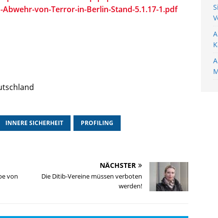
S
-Abwehr-von-Terror-in-Berlin-Stand-5.1.17-1.pdf
V
A
K
A
M
utschland
INNERE SICHERHEIT
PROFILING
NÄCHSTER
be von
Die Ditib-Vereine müssen verboten
werden!