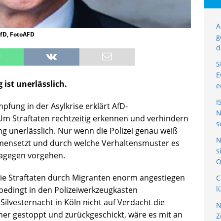
A
AfD, FotoAFD
g
d
S
E
 ist unerlässlich.
e
I
fung in der Asylkrise erklärt AfD-
N
„Um Straftaten rechtzeitig erkennen und verhindern
s
ng unerlässlich. Nur wenn die Polizei genau weiß
N
mmensetzt und durch welche Verhaltensmuster es
s
 dagegen vorgehen.
O
 die Straftaten durch Migranten enorm angestiegen
C
l
nbedingt in den Polizeiwerkzeugkasten
 Silvesternacht in Köln nicht auf Verdacht die
N
er gestoppt und zurückgeschickt, wäre es mit an
Z