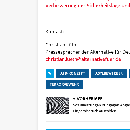
Verbesserung-der-Sicherheitslage-und
Kontakt:
Christian Lüth
Pressesprecher der Alternative für De
christian.lueth@alternativefuer.de
AFD-KONZEPT
ASYLBEWERBER
TERRORABWEHR
VORHERIGER
Sozialleistungen nur gegen Abga
Fingerabdruck auszahlen!