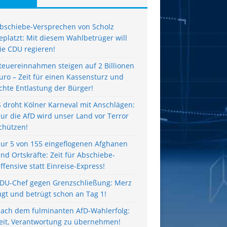
bschiebe-Versprechen von Scholz
eplatzt: Mit diesem Wahlbetrüger will
ie CDU regieren!
teuereinnahmen steigen auf 2 Billionen
uro – Zeit für einen Kassensturz und
chte Entlastung der Bürger!
S droht Kölner Karneval mit Anschlägen:
ur die AfD wird unser Land vor Terror
chützen!
ur 5 von 155 eingeflogenen Afghanen
ind Ortskräfte: Zeit für Abschiebe-
ffensive statt Einreise-Express!
DU-Chef gegen Grenzschließung: Merz
ügt und betrügt schon an Tag 1!
ach dem fulminanten AfD-Wahlerfolg:
eit, Verantwortung zu übernehmen!