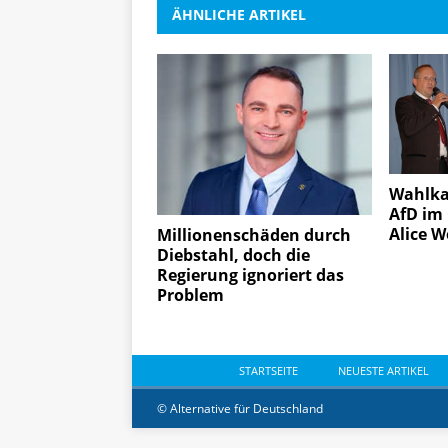
ÄHNLICHE ARTIKEL
Wahlka
AfD im
Alice W
Millionenschäden durch
Diebstahl, doch die
Regierung ignoriert das
Problem
STARTSEITE
NEUESTE ARTIKEL
© Alternative für Deutschland