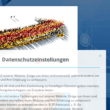
Mit dies
Datenschutzeinstellungen
f unserer Website. Einige von ihnen sind essenziell, während andere uns
 und Ihre Erfahrung zu verbessern.
re alt sind und Ihre Zustimmung zu freiwilligen Diensten geben möchten,
ehungsberechtigten um Erlaubnis bitten.
s und andere Technologien auf unserer Website. Einige von ihnen sind
ndere uns helfen, diese Website und Ihre Erfahrung zu verbessern.
n können verarbeitet werden (z. B. IP-Adressen), z. B. für
igen und Inhalte oder Anzeigen- und Inhaltsmessung.
Weitere
ie Verwendung Ihrer Daten finden Sie in unserer
Datenschutzerklärung
.
ahl jederzeit unter
Einstellungen
widerrufen oder anpassen.
e der Service-Gruppen, für die eine Einwilligung erteilt werden ka
Externe Medien
ODCASTS
VIDEOS
Speichern
BRENNPUNKT
IM BRENNPUNKT
Alle akzeptieren